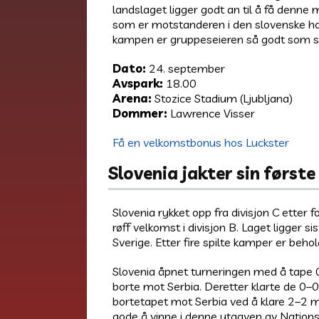
landslaget ligger godt an til å få denne 
som er motstanderen i den slovenske ho
kampen er gruppeseieren så godt som si
Dato:
24. september
Avspark:
18.00
Arena:
Stozice Stadium (Ljubljana)
Dommer:
Lawrence Visser
Få en velkomstbonus hos Luckster
Slovenia jakter sin først
Slovenia rykket opp fra divisjon C etter 
røff velkomst i divisjon B. Laget ligger 
Sverige. Etter fire spilte kamper er beho
Slovenia åpnet turneringen med å tape 
borte mot Serbia. Deretter klarte de 0–0
bortetapet mot Serbia ved å klare 2–2 mo
gode å vinne i denne utgaven av Nations