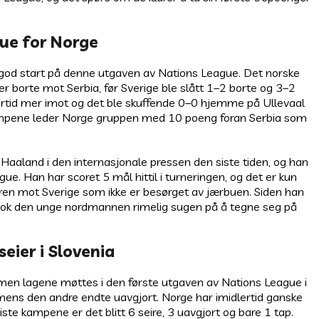
ue for Norge
en god start på denne utgaven av Nations League. Det norske
r borte mot Serbia, før Sverige ble slått 1–2 borte og 3–2
ertid mer imot og det ble skuffende 0–0 hjemme på Ullevaal
kampene leder Norge gruppen med 10 poeng foran Serbia som
 Haaland i den internasjonale pressen den siste tiden, og han
e. Han har scoret 5 mål hittil i turneringen, og det er kun
ren mot Sverige som ikke er besørget av jærbuen. Siden han
r nok den unge nordmannen rimelig sugen på å tegne seg på
eier i Slovenia
men lagene møttes i den første utgaven av Nations League i
ns den andre endte uavgjort. Norge har imidlertid ganske
siste kampene er det blitt 6 seire, 3 uavgjort og bare 1 tap.